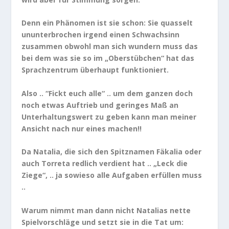
Denn ein Phänomen ist sie schon: Sie quasselt
ununterbrochen irgend einen Schwachsinn
zusammen obwohl man sich wundern muss das
bei dem was sie so im „Oberstübchen“ hat das
Sprachzentrum überhaupt funktioniert.
Also .. “Fickt euch alle“ .. um dem ganzen doch
noch etwas Auftrieb und geringes Maß an
Unterhaltungswert zu geben kann man meiner
Ansicht nach nur eines machen!!
Da Natalia, die sich den Spitznamen Fäkalia oder
auch Torreta redlich verdient hat .. „Leck die
Ziege“, .. ja sowieso alle Aufgaben erfüllen muss
..
Warum nimmt man dann nicht Natalias nette
Spielvorschläge und setzt sie in die Tat um: