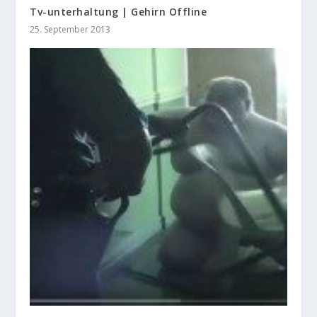
Tv-unterhaltung | Gehirn Offline
25. September 2013