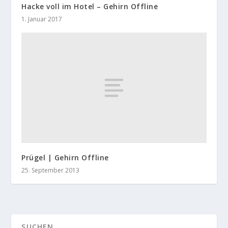
Hacke voll im Hotel – Gehirn Offline
1. Januar 2017
Prügel | Gehirn Offline
25. September 2013