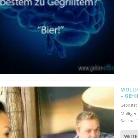
MOLLI
– GEHI
Gepostet
Molliger
Sascha, 2
WEITE