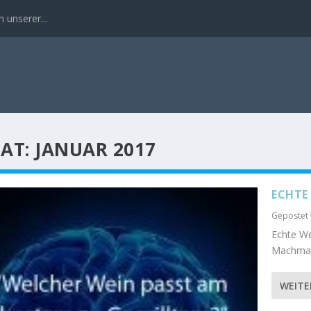
 unserer...
AT:
JANUAR 2017
ECHTE 
Gepostet
Echte We
Machmal 
WEITE