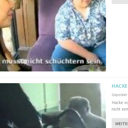
HACKE
Gepostet
Hacke vo
nicht ein
WEITE