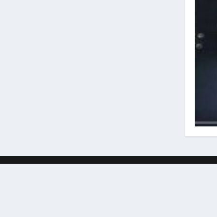
Entworfen von
| Angetrieben von
Elegant Themes
WordP