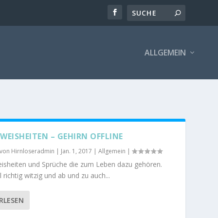
ALLGEMEIN
WEISHEITEN – GEHIRN OFFLINE
 von
Hirnloseradmin
|
Jan. 1, 2017
|
Allgemein
|
isheiten und Sprüche die zum Leben dazu gehören.
richtig witzig und ab und zu auch...
RLESEN